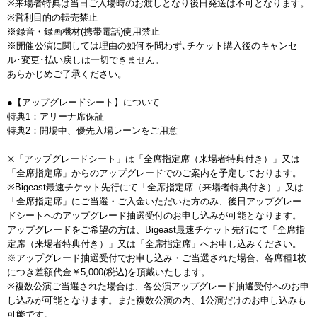
※来場者特典は当日ご入場時のお渡しとなり後日発送は不可となります。
※営利目的の転売禁止
※録音・録画機材(携帯電話)使用禁止
※開催公演に関しては理由の如何を問わず､チケット購入後のキャンセ
ル･変更･払い戻しは一切できません。
あらかじめご了承ください。
●【アップグレードシート】について
特典1：アリーナ席保証
特典2：開場中、優先入場レーンをご用意
※「アップグレードシート」は「全席指定席（来場者特典付き）」又は
「全席指定席」からのアップグレードでのご案内を予定しております。
※Bigeast最速チケット先行にて「全席指定席（来場者特典付き）」又は
「全席指定席」にご当選・ご入金いただいた方のみ、後日アップグレー
ドシートへのアップグレード抽選受付のお申し込みが可能となります。
アップグレードをご希望の方は、Bigeast最速チケット先行にて「全席指
定席（来場者特典付き）」又は「全席指定席」へお申し込みください。
※アップグレード抽選受付でお申し込み・ご当選された場合、各席種1枚
につき差額代金￥5,000(税込)を頂戴いたします。
※複数公演ご当選された場合は、各公演アップグレード抽選受付へのお申
し込みが可能となります。また複数公演の内、1公演だけのお申し込みも
可能です。