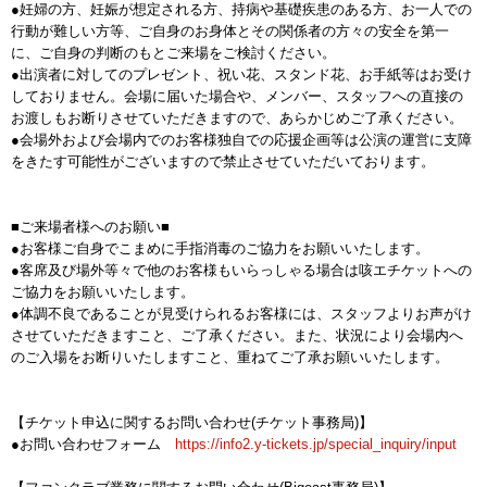
●妊婦の方、妊娠が想定される方、持病や基礎疾患のある方、お一人での
行動が難しい方等、ご自身のお身体とその関係者の方々の安全を第一
に、ご自身の判断のもとご来場をご検討ください。
●出演者に対してのプレゼント、祝い花、スタンド花、お手紙等はお受け
しておりません。会場に届いた場合や、メンバー、スタッフへの直接の
お渡しもお断りさせていただきますので、あらかじめご了承ください。
●会場外および会場内でのお客様独自での応援企画等は公演の運営に支障
をきたす可能性がございますので禁止させていただいております。
■ご来場者様へのお願い■
●お客様ご自身でこまめに手指消毒のご協力をお願いいたします。
●客席及び場外等々で他のお客様もいらっしゃる場合は咳エチケットへの
ご協力をお願いいたします。
●体調不良であることが見受けられるお客様には、スタッフよりお声がけ
させていただきますこと、ご了承ください。また、状況により会場内へ
のご入場をお断りいたしますこと、重ねてご了承お願いいたします。
【チケット申込に関するお問い合わせ(チケット事務局)】
●お問い合わせフォーム
https://info2.y-tickets.jp/special_inquiry/input