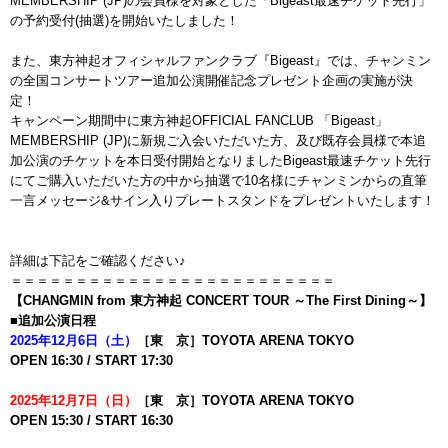
MEMBERSHIP (JP)の会員様を対象とした「Bigeast最速チケット先行」
の予約受付(抽選)を開始いたしました！
また、東方神起オフィシャルファンクラブ『Bigeast』では、チャンミン
の全国コンサートツアー追加公演開催記念プレゼント企画の実施が決
定！
キャンペーン期間中に東方神起OFFICIAL FANCLUB 「Bigeast」
MEMBERSHIP (JP)に新規ご入会いただいた方、及び既存会員様で本追
加公演のチケットを本日受付開始となりましたBigeast最速チケット先行
にてご購入いただいた方の中から抽選で10名様にチャンミンからの直筆
一言メッセージ&サイン入りプレートスタンドをプレゼントいたします！
詳細は下記をご確認ください♪
＝＝＝＝＝＝＝＝＝＝＝＝＝＝＝＝＝＝＝＝＝＝＝＝＝
【CHANGMIN from 東方神起 CONCERT TOUR ～The First Dining～】
■追加公演日程
2025年12月6日（土）
［東 京］TOYOTA ARENA TOKYO
OPEN 16:30 / START 17:30
2025年12月7日（日）
［東 京］TOYOTA ARENA TOKYO
OPEN 15:30 / START 16:30