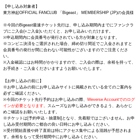
【申し込み対象者】
東方神起OFFICIAL FANCLUB 「Bigeast」 MEMBERSHIP (JP)の会員様
※今回のBigeast最速チケット先行は、申し込み期間内までにファンクラ
ブにご入会(=ご入金)いただくと、お申し込みいただけます。
※申込期間内に会員番号が発行されている方が対象となります。
※コンビニ決済をご選択された場合、締め切り間近でご入金されますと
会員番号の発行が間に合わない可能性がございますのでご注意くださ
い。
※入金確認にはお時間がかかりますので、ご入会の際は、余裕を持って、
お手続き・ご入金くださいますようお願いいたします。
【お申し込みの前に】
※お申し込みの前にお申し込みサイトに掲載されている全てのご案内を
必ずご確認ください。
※今回のチケット先行予約はお申し込みの際、
Weverse Accountでのログ
インが必要となります。
スムーズなお申し込みができるよう、あらかじ
めご確認をお願いいたします。
※チケットは[予約申込・抽選制]となり、先着順ではございません。お申
し込み受付期間のご都合の良い日時にお申し込みください。
※受付開始直後や終了直前は特にアクセス集中による混雑が予想されま
す。余裕をもって受付期間中にお申し込みください。