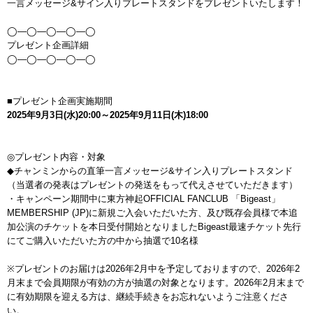
一言メッセージ&サイン入りプレートスタンドをプレゼントいたします！
◯―◯―◯―◯―◯
プレゼント企画詳細
◯―◯―◯―◯―◯
■プレゼント企画実施期間
2025年9月3日(水)20:00～2025年9月11日(木)18:00
◎プレゼント内容・対象
◆チャンミンからの直筆一言メッセージ&サイン入りプレートスタンド
（当選者の発表はプレゼントの発送をもって代えさせていただきます）
・キャンペーン期間中に東方神起OFFICIAL FANCLUB 「Bigeast」
MEMBERSHIP (JP)に新規ご入会いただいた方、及び既存会員様で本追
加公演のチケットを本日受付開始となりましたBigeast最速チケット先行
にてご購入いただいた方の中から抽選で10名様
※プレゼントのお届けは2026年2月中を予定しておりますので、2026年2
月末まで会員期限が有効の方が抽選の対象となります。2026年2月末まで
に有効期限を迎える方は、継続手続きをお忘れないようご注意くださ
い。