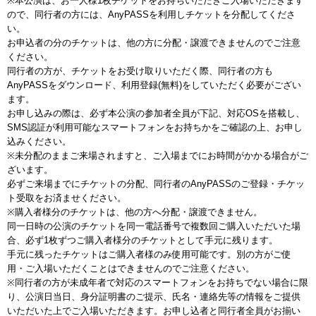
※本公演は、お一人様1枚チケットをお持ちいただきご入場いただきます
ので、同行者の方には、AnyPASSを利用しチケットを分配してくださ
い。
お申込者の分のチケットは、他の方に分配・譲渡できませんのでご注意
ください。
同行者の方が、チケットをお受け取りいただく際、同行者の方も
AnyPASSをダウンロード、利用登録(無料)をしていただく必要がござい
ます。
お申し込みの際は、必ず本公演の参加者全員が下記、対応OSを搭載し、
SMS認証が利用可能なスマートフォンをお持ちかをご確認の上、お申し
込みください。
※未分配のままご来場されますと、ご入場までにお時間がかかる場合がご
ざいます。
必ずご来場までにチケットの分配、同行者のAnyPASSのご登録・チケッ
ト受取をお済ませください。
※購入者様分のチケットは、他の方へ分配・譲渡できません。
同一日時の公演のチケットを同一電話番号で複数回ご購入いただいた場
合、必ず1枚ずつご購入者様分のチケットとして手元に残ります。
手元に残ったチケットはご購入者様のみ使用可能です。別の方がご使
用・ご入場いただくことはできませんのでご注意ください。
※同行者の方が未成年者で対応のスマートフォンをお持ちでない場合に限
り、公演日当日、身分証明書のご提示、氏名・連絡先等の情報をご提供
いただいた上でご入場いただきます。お申し込者と同行者全員がお揃い