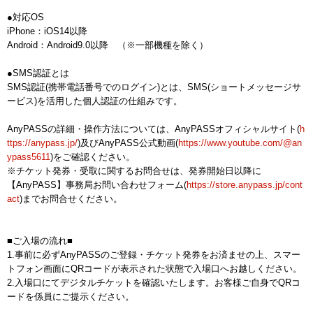
●対応OS
iPhone：iOS14以降
Android：Android9.0以降 （※一部機種を除く）
●SMS認証とは
SMS認証(携帯電話番号でのログイン)とは、SMS(ショートメッセージサ
ービス)を活用した個人認証の仕組みです。
AnyPASSの詳細・操作方法については、AnyPASSオフィシャルサイト(
h
ttps://anypass.jp/
)及びAnyPASS公式動画(
https://www.youtube.com/@an
ypass5611
)をご確認ください。
※チケット発券・受取に関するお問合せは、発券開始日以降に
【AnyPASS】事務局お問い合わせフォーム(
https://store.anypass.jp/cont
act
)までお問合せください。
■ご入場の流れ■
1.事前に必ずAnyPASSのご登録・チケット発券をお済ませの上、スマー
トフォン画面にQRコードが表示された状態で入場口へお越しください。
2.入場口にてデジタルチケットを確認いたします。お客様ご自身でQRコ
ードを係員にご提示ください。