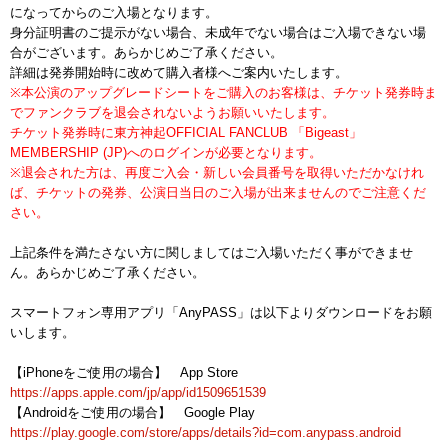
になってからのご入場となります。
身分証明書のご提示がない場合、未成年でない場合はご入場できない場
合がございます。あらかじめご了承ください。
詳細は発券開始時に改めて購入者様へご案内いたします。
※本公演のアップグレードシートをご購入のお客様は、チケット発券時ま
でファンクラブを退会されないようお願いいたします。
チケット発券時に東方神起OFFICIAL FANCLUB 「Bigeast」
MEMBERSHIP (JP)へのログインが必要となります。
※退会された方は、再度ご入会・新しい会員番号を取得いただかなけれ
ば、チケットの発券、公演日当日のご入場が出来ませんのでご注意くだ
さい。
上記条件を満たさない方に関しましてはご入場いただく事ができませ
ん。あらかじめご了承ください。
スマートフォン専用アプリ「AnyPASS」は以下よりダウンロードをお願
いします。
【iPhoneをご使用の場合】 App Store
https://apps.apple.com/jp/app/id1509651539
【Androidをご使用の場合】 Google Play
https://play.google.com/store/apps/details?id=com.anypass.android