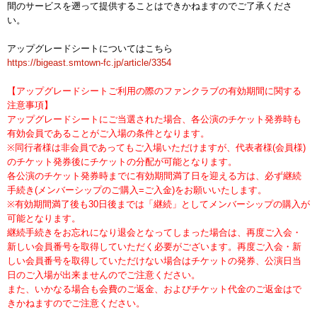
間のサービスを遡って提供することはできかねますのでご了承くださ
い。
アップグレードシートについてはこちら
https://bigeast.smtown-fc.jp/article/3354
【アップグレードシートご利用の際のファンクラブの有効期間に関する
注意事項】
アップグレードシートにご当選された場合、各公演のチケット発券時も
有効会員であることがご入場の条件となります。
※同行者様は非会員であってもご入場いただけますが、代表者様(会員様)
のチケット発券後にチケットの分配が可能となります。
各公演のチケット発券時までに有効期間満了日を迎える方は、必ず継続
手続き(メンバーシップのご購入=ご入金)をお願いいたします。
※有効期間満了後も30日後までは「継続」としてメンバーシップの購入が
可能となります。
継続手続きをお忘れになり退会となってしまった場合は、再度ご入会・
新しい会員番号を取得していただく必要がございます。再度ご入会・新
しい会員番号を取得していただけない場合はチケットの発券、公演日当
日のご入場が出来ませんのでご注意ください。
また、いかなる場合も会費のご返金、およびチケット代金のご返金はで
きかねますのでご注意ください。