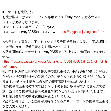
■チケットお受取方法
お受け取りにはスマートフォン専用アプリ「AnyPASS」対応のスマート
フォンが必要となります。
スマートフォン専用アプリ「AnyPASS」
＜はじめてのAnyPASSはこちら →
https://anypass.jp/beginner/
＞
※各受付にて事前にご案内している「発券開始日時」以降に、下記URLを
ご参照のうえ、発券手続きをお願いいたします。
※発券開始前のチケットは、AnyPASSアプリ上でのご確認はいただけま
せん。
https://faq.anypass.jp/anypass/detail?site=VB91N06U&id=28&hot_list=tr
ue#number
※お申し込み時にお客様情報の携帯電話番号(AnyPASS発券)欄にご登録い
ただいた携帯電話番号の端末でのみ、チケットのお受け取りが可能にな
ります。(チケット情報は購入時の携帯電話番号に紐づきます。)
他の携帯電話番号の端末ではチケットのお受け取りができませんので公
演日当日まで携帯電話番号の変更/解約をしないようお願いいたします。
同じ電話番号での機種変更は問題ございません。
※必ず公演日当日、ご自身がお持ちになるスマートフォンの携帯電話番号
をご入力ください。