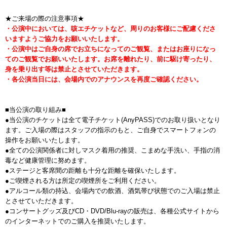
★ご来場の際の注意事項★
・公演中においては、咳エチケットなど、周りのお客様にご配慮くださ
いますようご協力をお願いいたします。
・公演中はご自身の席でお立ちになってのご観覧、またはお座りになっ
てのご観覧でお願いいたします。お席を離れたり、前に駆け寄ったり、
身を乗り出す等は禁止とさせていただきます。
・各公演当日には、会場内でのアナウンスを再度ご確認ください。
■当公演の取り組み■
●当公演のチケットは全て電子チケット(AnyPASS)でのお取り扱いとなり
ます。ご入場の際はスタッフの指示のもと、ご自身でスマートフォンの
操作をお願いいたします。
●全ての公演関係者に対しマスク着用の推奨、こまめな手洗い、手指の消
毒など健康管理に努めます。
●ステージと客席間の距離も十分な距離を確保いたします。
●ご喫煙される方は所定の喫煙所をご利用ください。
●アルコール類の持込、会場内での飲酒、酒気帯び状態でのご入場は禁止
とさせていただきます。
●コンサートグッズ及びCD・DVD/Blu-rayの販売は、各種公式サイトから
のインターネットでのご購入を推奨いたします。