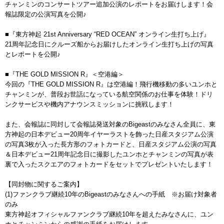
チャンミンのコンサートツアー追加公演のレポートをお届けします！会
報誌限定の公演写真を公開♪
■『東方神起 21st Anniversary “RED OCEAN” オンライン生打ち上げ』
21周年記念日にクルーズ船からお届けしたオンライン生打ち上げの写真
とレポートを公開♪
■『THE GOLD MISSION R』＜空港編＞
今回の『THE GOLD MISSION R』は空港編！飛行機移動の多いユンホと
チャンミンが、普段お世話になっている航空関係のお仕事を体験！ドリ
ンクサービスや機内アナウンスミッションに挑戦します！
また、会報誌に同封して会報誌発送対象のBigeastのみなさん全員に、東
方神起の日本デビュー20周年イヤーラストを飾った日産スタジアム公演
の写真3枚が入った長方形のフォトカードと、日産スタジアム公演の写真
＆日本デビュー21周年記念日に撮影したユンホとチャンミンの写真が表
裏で入ったスクエアのフォトカードをセットでプレゼントいたします！
【同封物に関するご案内】
(1)ファンクラブ継続10年のBigeastのみなさんへの手紙 ※お届け対象者
のみ
東方神起オフィシャルファンクラブ継続10年を超えたみなさんに、ユン