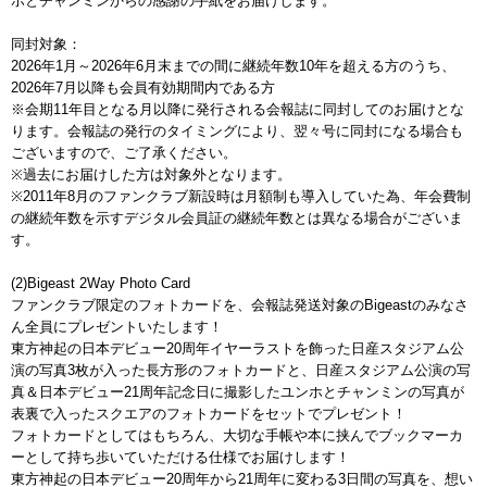
ホとチャンミンからの感謝の手紙をお届けします。
同封対象：
2026年1月～2026年6月末までの間に継続年数10年を超える方のうち、
2026年7月以降も会員有効期間内である方
※会期11年目となる月以降に発行される会報誌に同封してのお届けとな
ります。会報誌の発行のタイミングにより、翌々号に同封になる場合も
ございますので、ご了承ください。
※過去にお届けした方は対象外となります。
※2011年8月のファンクラブ新設時は月額制も導入していた為、年会費制
の継続年数を示すデジタル会員証の継続年数とは異なる場合がございま
す。
(2)Bigeast 2Way Photo Card
ファンクラブ限定のフォトカードを、会報誌発送対象のBigeastのみなさ
ん全員にプレゼントいたします！
東方神起の日本デビュー20周年イヤーラストを飾った日産スタジアム公
演の写真3枚が入った長方形のフォトカードと、日産スタジアム公演の写
真＆日本デビュー21周年記念日に撮影したユンホとチャンミンの写真が
表裏で入ったスクエアのフォトカードをセットでプレゼント！
フォトカードとしてはもちろん、大切な手帳や本に挟んでブックマーカ
ーとして持ち歩いていただける仕様でお届けします！
東方神起の日本デビュー20周年から21周年に変わる3日間の写真を、想い