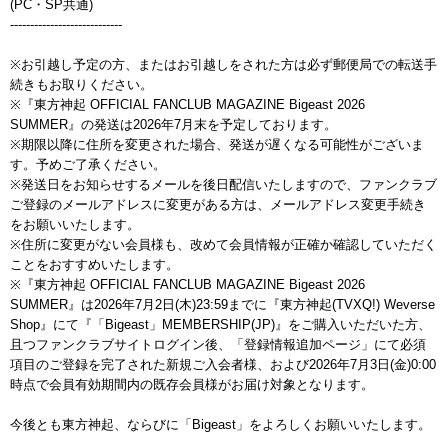
(PC・SP共通)
----------------------------
※お引越し予定の方、またはお引越しをされた方は必ず郵便局での転送手
続きもお取りください。
※『東方神起 OFFICIAL FANCLUB MAGAZINE Bigeast 2026
SUMMER』の発送は2026年7月末を予定しております。
※期限以降に住所を変更された場合、発送が遅くなる可能性がございま
す。予めご了承ください。
※発送日をお知らせするメールを後日配信いたしますので、ファンクラブ
ご登録のメールアドレスに変更がある方は、メールアドレス変更手続き
をお願いいたします。
※住所に変更がない会員様も、改めて会員情報が正確か確認していただく
ことをおすすめいたします。
※『東方神起 OFFICIAL FANCLUB MAGAZINE Bigeast 2026
SUMMER』は2026年7月2日(木)23:59までに『東方神起(TVXQ!) Weverse
Shop』にて『「Bigeast」MEMBERSHIP(JP)』をご購入いただいた方、
且つファンクラブサイトログイン後、「登録情報追加ページ」にて必須
項目のご登録を完了された新規ご入会者様、および2026年7月3日(金)0:00
時点で会員有効期間内の既存会員様がお届け対象となります。
今後とも東方神起、ならびに「Bigeast」をよろしくお願いいたします。